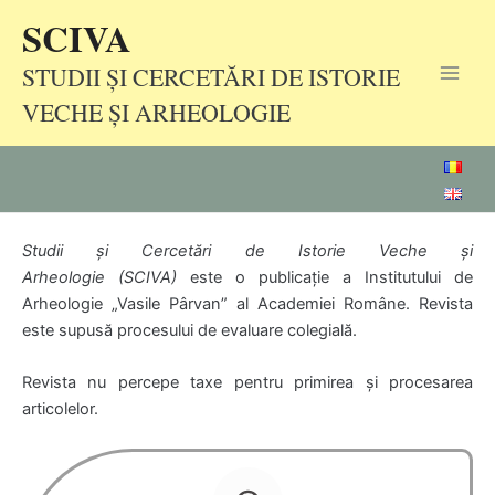
Skip
SCIVA
to
content
STUDII ȘI CERCETĂRI DE ISTORIE
Main
VECHE ȘI ARHEOLOGIE
Men
Studii şi Cercetări de Istorie Veche şi
Arheologie
(SCIVA)
este o publicaţie a Institutului de
Arheologie „Vasile Pârvan” al Academiei Române. Revista
este supusă procesului de evaluare colegială.
Revista nu percepe taxe pentru primirea şi procesarea
articolelor.