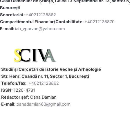
Casa Oamenilor de Știință, Calea 13 Septembrie nr. 13, sector 5,
București
Secretariat:
+40212128862
Compartimentul Financiar/Contabilitate:
+40212128870
E-mail:
iab_vparvan@yahoo.com
Studii și Cercetări de Istorie Veche și Arheologie
Str. Henri Coandă nr. 11, Sector 1, Bucureşti
Telefon/fax:
+40212128862
ISSN:
1220-4781
Redactor șef:
Oana Damian
E-mail:
oanadamian63@gmail.com